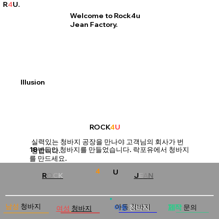
R
4
U.
Welcome to
Rock4u
Jean
Factory.
Illusion
ROCK
4
U
실력있는 청바지 공장을 만나야 고객님의 회사가 번
18년동안 청바지를 만들었습니다. 락포유에서 청바지
창합니다.
를 만드세요.
4
U
J
E
A
N
R
O
C
K
남성
청바지
아동 청바지
문의
아동
청바지
제작
여성
청바지