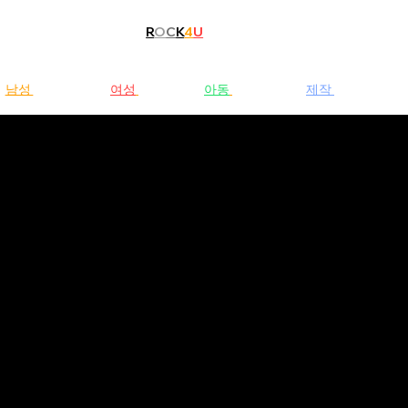
R
O
C
K
4
U
남성
청바지
여성
청바지
아동
청바지
제작
문의