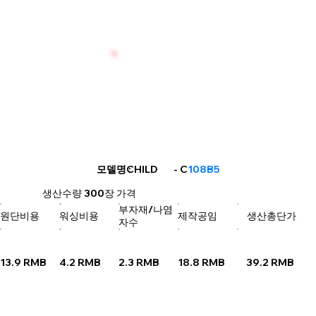
CHILD
모델명
: - C
108B5
생산수량
300장
가격
부자재/나염
원단비용
워싱비용
제작공임
생산총단가
자수
13.9 RMB
4.2 RMB
2.3 RMB
18.8 RMB
39.2 RMB