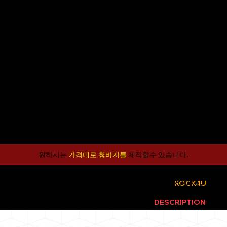
원하시는
가격대로 청바지를
제작할수 있습니다.​
ROCK4U
WEBSITE
ROCK4U
EX
LIVE PERIENCE
IN THE
DESCRIPTION