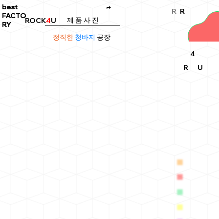
best
best
t
R
R
FACTO
FACTO
제 품 사 진
ROCK
4
U
RY
RY
정직한
청바지
공장
4
R
U