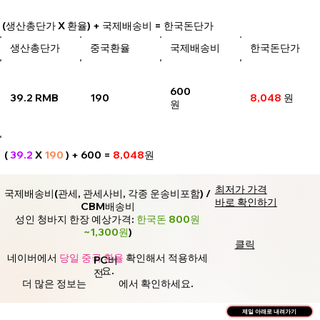
(생산총단가 X 환율) + 국제배송비 = 한국돈단가
생산총단가
중국환율
국제배송비
한국돈단가
600
39.2 RMB
190
8,048
원
원
(
39.2
X
190
) + 600 =
8,048
원
최저가 가격
국제배송비(관세, 관세사비, 각종 운송비포함) /
바로 확인하기
CBM배송비
성인 청바지 한장 예상가격:
한국돈 800원
~1,300원
)
클릭
네이버에서
당일 중국 환율
확인해서 적용하세
PC버
요.
전
더 많은 정보는
에서 확인하세요.
제일 아래로 내려가기