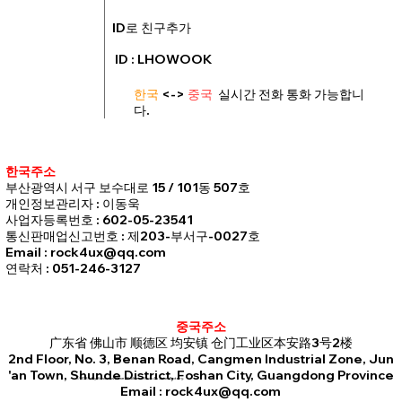
ID로 친구추가
ID : LHOWOOK
한국
<->
중국
실시간 전화 통화 가능합니
다.
한국주소
부산광역시 서구 보수대로 15 / 101동 507호
개인정보관리자 : 이동욱
사업자등록번호 : 602-05-23541
통신판매업신고번호 : 제203-부서구-0027호
Email : rock4ux@qq.com
연락처 : 051-246-3127
중국주소
广东省 佛山市 顺德区 均安镇 仓门工业区本安路3号2楼
2nd Floor, No. 3, Benan Road, Cangmen Industrial Zone, Jun
'an Town, Shunde District, Foshan City, Guangdong Province
© 2035 by Business Name. Built on
Rock4u Jean Factory.
Email :
rock4ux@qq.com