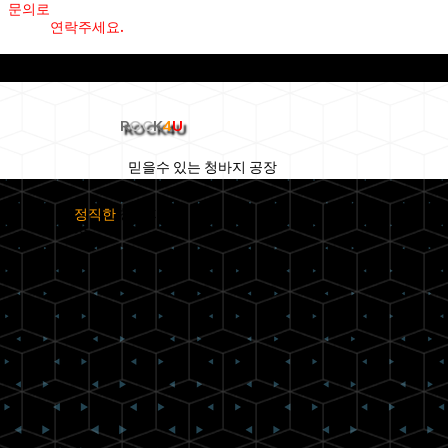
문의로
연락주세요.
R
OC
K
4
U
믿을수 있는 청바지 공장
정직한
청바지 공
장