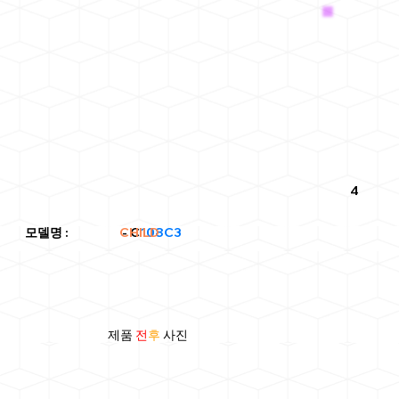
4
CHILD
모델명
: - C
108C3
제품
전
후
사진