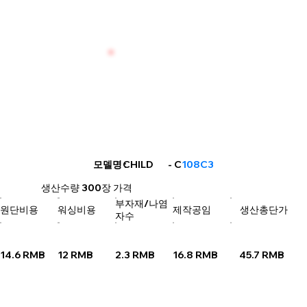
CHILD
모델명
: - C
108C3
생산수량
300장
가격
부자재/나염
원단비용
워싱비용
제작공임
생산총단가
자수
14.6 RMB
12 RMB
2.3 RMB
16.8 RMB
45.7 RMB