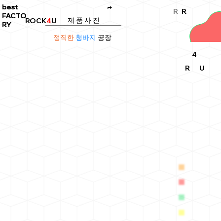
best
best
t
R
R
FACTO
FACTO
제 품 사 진
ROCK
4
U
RY
RY
정직한
청바지
공장
4
R
U