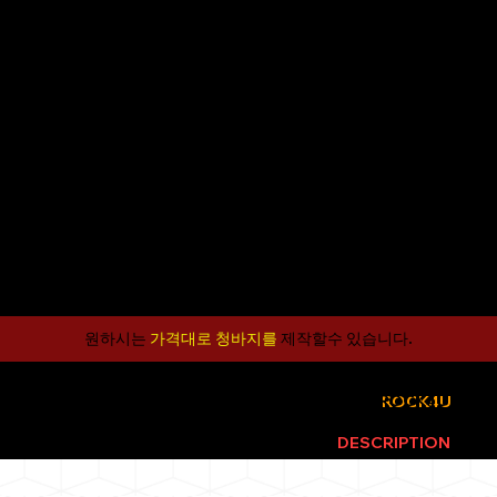
원하시는
가격대로 청바지를
제작할수 있습니다.​
ROCK4U
WEBSITE
ROCK4U
EX
LIVE PERIENCE
IN THE
DESCRIPTION