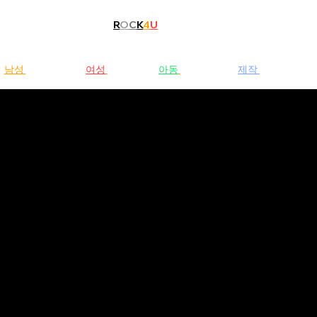
R
O
C
K
4
U
남성
청바지
여성
청바지
아동
청바지
제작
문의