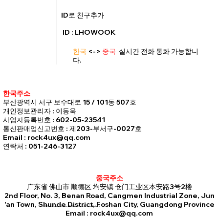
ID로 친구추가
ID : LHOWOOK
한국
<->
중국
실시간 전화 통화 가능합니
다.
한국주소
부산광역시 서구 보수대로 15 / 101동 507호
개인정보관리자 : 이동욱
사업자등록번호 : 602-05-23541
통신판매업신고번호 : 제203-부서구-0027호
Email : rock4ux@qq.com
연락처 : 051-246-3127
중국주소
广东省 佛山市 顺德区 均安镇 仓门工业区本安路3号2楼
2nd Floor, No. 3, Benan Road, Cangmen Industrial Zone, Jun
'an Town, Shunde District, Foshan City, Guangdong Province
© 2035 by Business Name. Built on
Rock4u Jean Factory.
Email :
rock4ux@qq.com