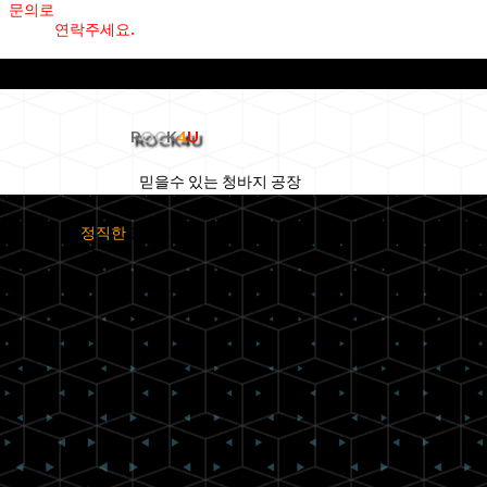
문의로
연락주세요.
R
OC
K
4
U
믿을수 있는 청바지 공장
정직한
청바지 공
장