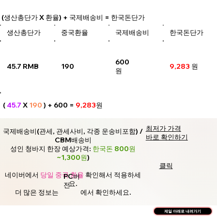
(생산총단가 X 환율) + 국제배송비 = 한국돈단가
생산총단가
중국환율
국제배송비
한국돈단가
600
45.7 RMB
190
9,283
원
원
(
45.7
X
190
) + 600 =
9,283
원
최저가 가격
국제배송비(관세, 관세사비, 각종 운송비포함) /
바로 확인하기
CBM배송비
성인 청바지 한장 예상가격:
한국돈 800원
~1,300원
)
클릭
네이버에서
당일 중국 환율
확인해서 적용하세
PC버
요.
전
더 많은 정보는
에서 확인하세요.
제일 아래로 내려가기